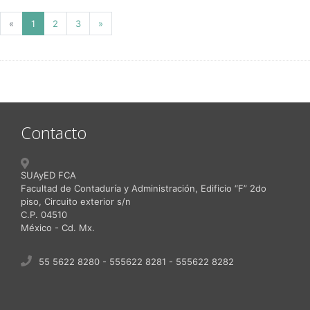
Previous
(current)
Next
«
1
2
3
»
Contacto
SUAyED FCA
Facultad de Contaduría y Administración, Edificio “F” 2do
piso, Circuito exterior s/n
C.P. 04510
México - Cd. Mx.
55 5622 8280 - 555622 8281 - 555622 8282